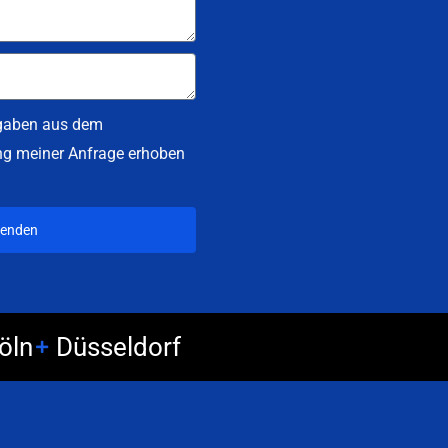
ngaben aus dem
ng meiner Anfrage erhoben
senden
öln
Düsseldorf