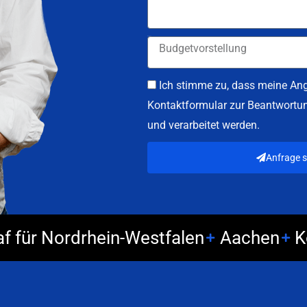
Budget
Ich stimme zu, dass meine A
Kontaktformular zur Beantwortu
und verarbeitet werden.
Anfrage 
f für Nordrhein-Westfalen
Aachen
K