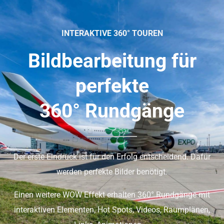
INTERAKTIVE 360° TOUREN
Bildbearbeitung für
perfekte
360° Rundgänge
Der erste Eindruck ist für den Erfolg entscheidend. Dafür
werden perfekte Bilder benötigt.
Einen weitere WOW Effekt erhalten 360° Rundgänge mit
interaktiven Elementen, Hot Spots, Videos, Raumplänen,