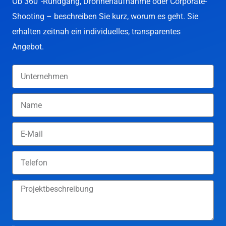
Ob 360°-Rundgang, Drohnenaufnahme oder Corporate-
Shooting – beschreiben Sie kurz, worum es geht. Sie
erhalten zeitnah ein individuelles, transparentes
Angebot.
Projektbeschreibung
Budget